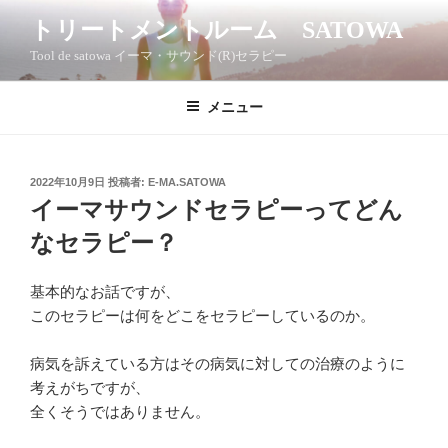
コ
トリートメントルーム SATOWA
ン
Tool de satowa イーマ・サウンド(R)セラピー
テ
ン
ツ
メニュー
へ
ス
キ
投
2022年10月9日
投稿者:
E-MA.SATOWA
稿
ッ
イーマサウンドセラピーってどん
日:
プ
なセラピー？
基本的なお話ですが、
このセラピーは何をどこをセラピーしているのか。
病気を訴えている方はその病気に対しての治療のように
考えがちですが、
全くそうではありません。