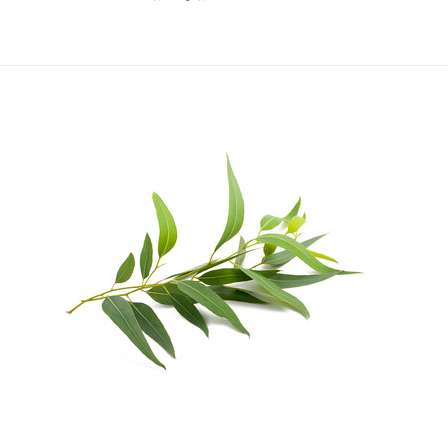
投
ー
稿
シ
ョ
ン