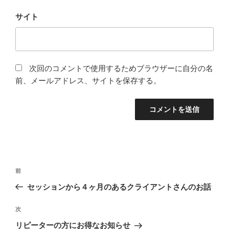
サイト
次回のコメントで使用するためブラウザーに自分の名
前、メールアドレス、サイトを保存する。
投
前
前
稿
の
セッションから４ヶ月のあるクライアントさんのお話
ナ
投
ビ
稿
次
次
ゲ
の
リピーターの方にお得なお知らせ