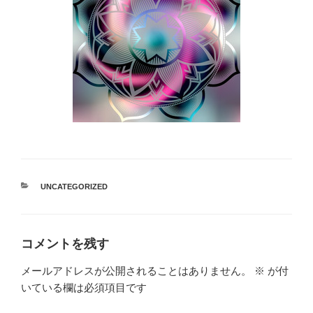
カ
UNCATEGORIZED
テ
ゴ
リ
ー
コメントを残す
メールアドレスが公開されることはありません。
※
が付
いている欄は必須項目です