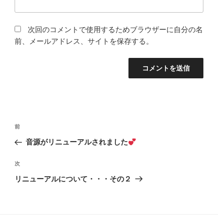
次回のコメントで使用するためブラウザーに自分の名
前、メールアドレス、サイトを保存する。
投
前
前
稿
の
音源がリニューアルされました
ナ
投
ビ
稿
次
次
ゲ
の
リニューアルについて・・・その２
投
ー
稿
シ
ョ