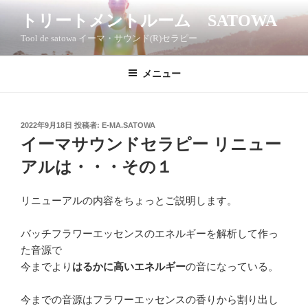
コ
トリートメントルーム SATOWA
ン
Tool de satowa イーマ・サウンド(R)セラピー
テ
ン
ツ
メニュー
へ
ス
キ
投
2022年9月18日
投稿者:
E-MA.SATOWA
稿
ッ
イーマサウンドセラピー リニュー
日:
プ
アルは・・・その１
リニューアルの内容をちょっとご説明します。
バッチフラワーエッセンスのエネルギーを解析して作っ
た音源で
今までより
はるかに高いエネルギー
の音になっている。
今までの音源はフラワーエッセンスの香りから割り出し